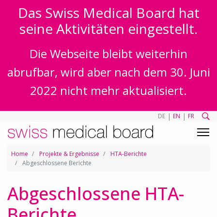
Das Swiss Medical Board hat
seine Aktivitäten eingestellt.
Die Webseite bleibt weiterhin
abrufbar, wird aber nach dem 30. Juni
2022 nicht mehr aktualisiert.
|
|
DE
EN
FR
Home
Projekte & Ergebnisse
HTA-Berichte
Abgeschlossene Berichte
Abgeschlossene HTA-
Berichte