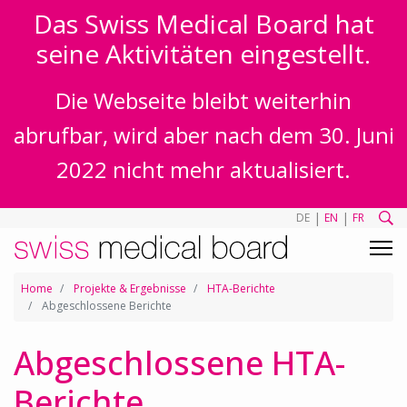
Das Swiss Medical Board hat
seine Aktivitäten eingestellt.
Die Webseite bleibt weiterhin
abrufbar, wird aber nach dem 30. Juni
2022 nicht mehr aktualisiert.
|
|
DE
EN
FR
Home
Projekte & Ergebnisse
HTA-Berichte
Abgeschlossene Berichte
Abgeschlossene HTA-
Berichte