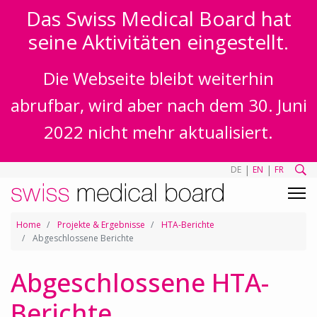
Das Swiss Medical Board hat
seine Aktivitäten eingestellt.
Die Webseite bleibt weiterhin
abrufbar, wird aber nach dem 30. Juni
2022 nicht mehr aktualisiert.
|
|
DE
EN
FR
Home
Projekte & Ergebnisse
HTA-Berichte
Abgeschlossene Berichte
Abgeschlossene HTA-
Berichte