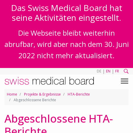
Das Swiss Medical Board hat
seine Aktivitäten eingestellt.
Die Webseite bleibt weiterhin
abrufbar, wird aber nach dem 30. Juni
2022 nicht mehr aktualisiert.
|
|
DE
EN
FR
Home
Projekte & Ergebnisse
HTA-Berichte
Abgeschlossene Berichte
Abgeschlossene HTA-
Berichte