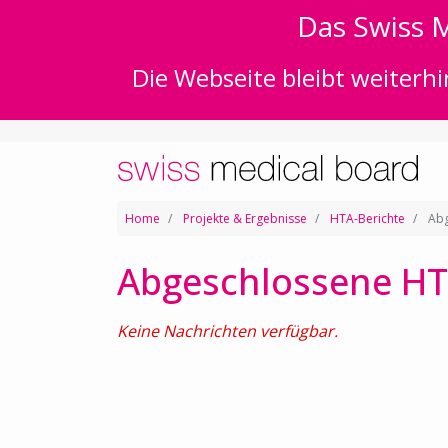
Das Swiss M
Die Webseite bleibt weiterhi
Home
Projekte & Ergebnisse
HTA-Berichte
Abg
Abgeschlossene HT
Keine Nachrichten verfügbar.