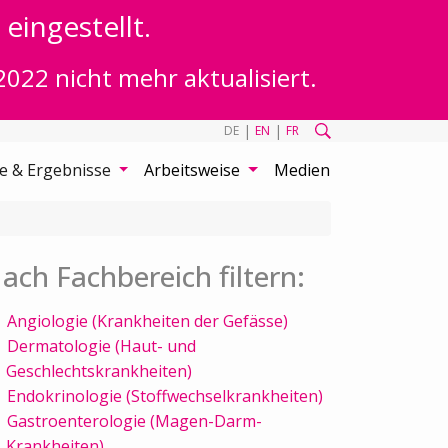
eingestellt.
2022 nicht mehr aktualisiert.
|
|
DE
EN
FR
te & Ergebnisse
Arbeitsweise
Medien
ach Fachbereich filtern:
Angiologie (Krankheiten der Gefässe)
Dermatologie (Haut- und
Geschlechtskrankheiten)
Endokrinologie (Stoffwechselkrankheiten)
Gastroenterologie (Magen-Darm-
Krankheiten)