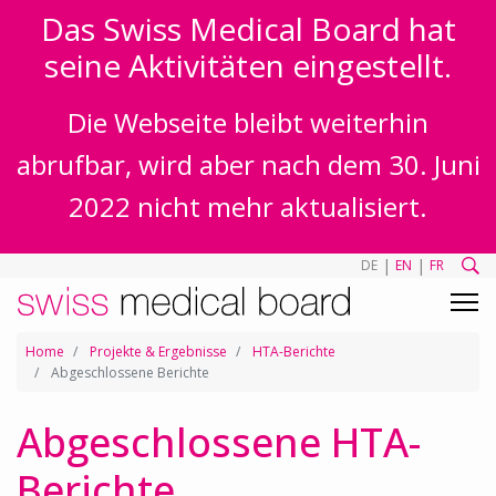
Das Swiss Medical Board hat
seine Aktivitäten eingestellt.
Die Webseite bleibt weiterhin
abrufbar, wird aber nach dem 30. Juni
2022 nicht mehr aktualisiert.
|
|
DE
EN
FR
Home
Projekte & Ergebnisse
HTA-Berichte
Abgeschlossene Berichte
Abgeschlossene HTA-
Berichte