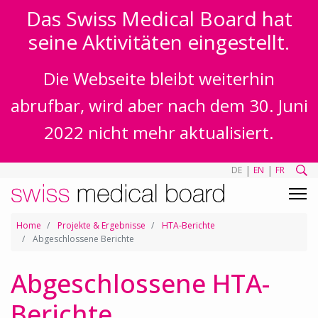
Das Swiss Medical Board hat
seine Aktivitäten eingestellt.
Die Webseite bleibt weiterhin
abrufbar, wird aber nach dem 30. Juni
2022 nicht mehr aktualisiert.
|
|
DE
EN
FR
Home
Projekte & Ergebnisse
HTA-Berichte
Abgeschlossene Berichte
Abgeschlossene HTA-
Berichte