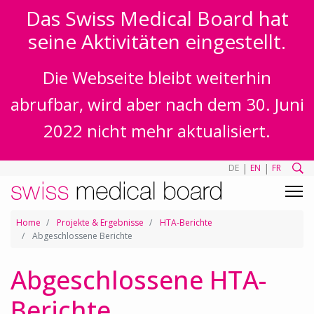
Das Swiss Medical Board hat
seine Aktivitäten eingestellt.
Die Webseite bleibt weiterhin
abrufbar, wird aber nach dem 30. Juni
2022 nicht mehr aktualisiert.
|
|
DE
EN
FR
Home
Projekte & Ergebnisse
HTA-Berichte
Abgeschlossene Berichte
Abgeschlossene HTA-
Berichte