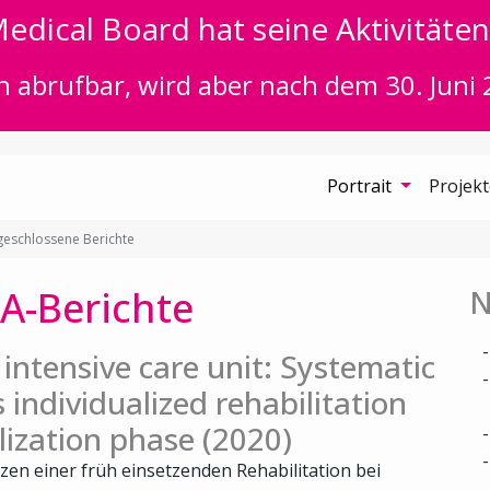
edical Board hat seine Aktivitäten 
n abrufbar, wird aber nach dem 30. Juni 
Portrait
Projek
eschlossene Berichte
A-Berichte
N
e intensive care unit: Systematic
s individualized rehabilitation
ilization phase (2020)
zen einer früh einsetzenden Rehabilitation bei