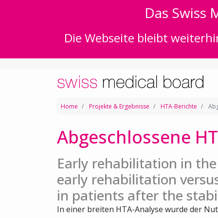
Das Swiss M
Die Webseite bleibt weiterhi
Home
Projekte & Ergebnisse
HTA-Berichte
Abg
Abgeschlossene HT
Early rehabilitation in th
early rehabilitation versu
in patients after the stab
In einer breiten HTA-Analyse wurde der Nut