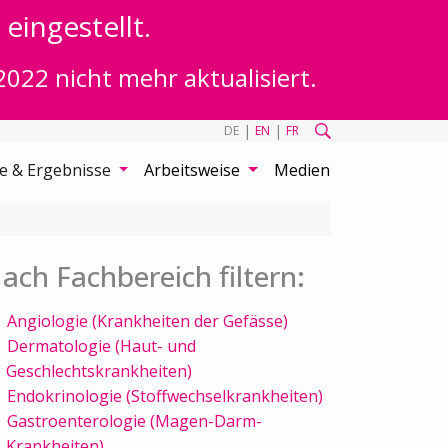
eingestellt.
2022 nicht mehr aktualisiert.
|
|
DE
EN
FR
te & Ergebnisse
Arbeitsweise
Medien
ach Fachbereich filtern:
Angiologie (Krankheiten der Gefässe)
Dermatologie (Haut- und
Geschlechtskrankheiten)
Endokrinologie (Stoffwechselkrankheiten)
Gastroenterologie (Magen-Darm-
Krankheiten)