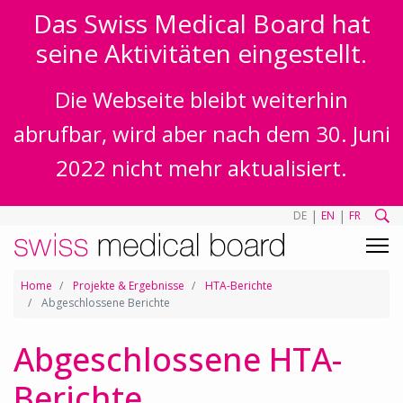
Das Swiss Medical Board hat
seine Aktivitäten eingestellt.
Die Webseite bleibt weiterhin
abrufbar, wird aber nach dem 30. Juni
2022 nicht mehr aktualisiert.
|
|
DE
EN
FR
Home
Projekte & Ergebnisse
HTA-Berichte
Abgeschlossene Berichte
Abgeschlossene HTA-
Berichte