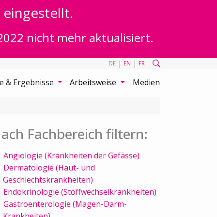
eingestellt.
2022 nicht mehr aktualisiert.
|
|
DE
EN
FR
te & Ergebnisse
Arbeitsweise
Medien
ach Fachbereich filtern:
Angiologie (Krankheiten der Gefässe)
Dermatologie (Haut- und
Geschlechtskrankheiten)
Endokrinologie (Stoffwechselkrankheiten)
Gastroenterologie (Magen-Darm-
Krankheiten)