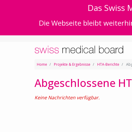
Das Swiss M
Die Webseite bleibt weiterhi
Home
Projekte & Ergebnisse
HTA-Berichte
Abg
Abgeschlossene HT
Keine Nachrichten verfügbar.