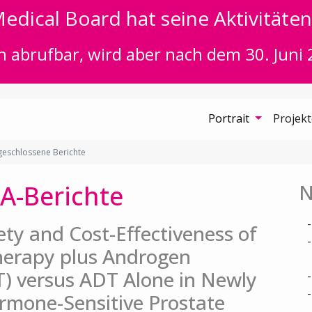
edical Board hat seine Aktivitäten 
n abrufbar, wird aber nach dem 30. Juni 
Portrait
Projek
eschlossene Berichte
A-Berichte
N
fety and Cost-Effectiveness of
herapy plus Androgen
) versus ADT Alone in Newly
rmone-Sensitive Prostate