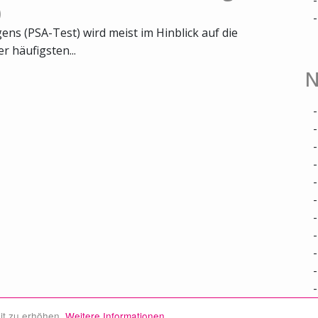
)
ns (PSA-Test) wird meist im Hinblick auf die
 häufigsten...
N
it zu erhöhen.
Weitere Informationen.