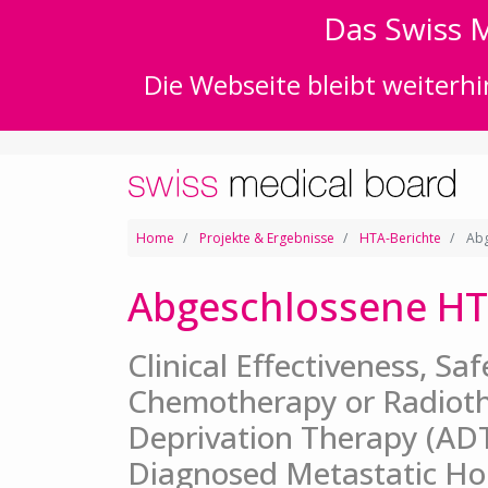
Das Swiss M
Die Webseite bleibt weiterhi
Home
Projekte & Ergebnisse
HTA-Berichte
Abg
Abgeschlossene HT
Clinical Effectiveness, Sa
Chemotherapy or Radiot
Deprivation Therapy (ADT
Diagnosed Metastatic Ho