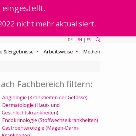
eingestellt.
2022 nicht mehr aktualisiert.
|
|
DE
EN
FR
te & Ergebnisse
Arbeitsweise
Medien
ach Fachbereich filtern:
Angiologie (Krankheiten der Gefässe)
Dermatologie (Haut- und
Geschlechtskrankheiten)
Endokrinologie (Stoffwechselkrankheiten)
Gastroenterologie (Magen-Darm-
Krankheiten)