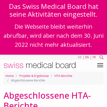
Das Swiss Medical Board hat
seine Aktivitäten eingestellt.
Die Webseite bleibt weiterhin
abrufbar, wird aber nach dem 30. Juni
2022 nicht mehr aktualisiert.
|
|
DE
EN
FR
Home
Projekte & Ergebnisse
HTA-Berichte
Abgeschlossene Berichte
Abgeschlossene HTA-
Berichte