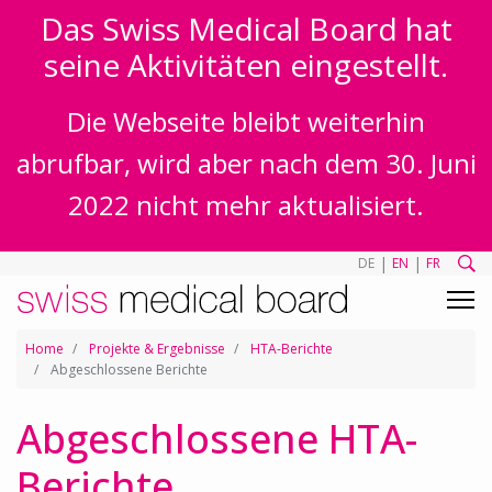
Das Swiss Medical Board hat
seine Aktivitäten eingestellt.
Die Webseite bleibt weiterhin
abrufbar, wird aber nach dem 30. Juni
2022 nicht mehr aktualisiert.
|
|
DE
EN
FR
Home
Projekte & Ergebnisse
HTA-Berichte
Abgeschlossene Berichte
Abgeschlossene HTA-
Berichte