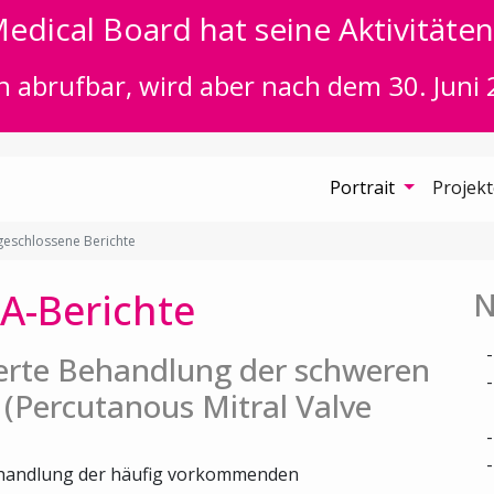
edical Board hat seine Aktivitäten 
n abrufbar, wird aber nach dem 30. Juni 
Portrait
Projek
eschlossene Berichte
A-Berichte
N
ierte Behandlung der schweren
 (Percutanous Mitral Valve
Behandlung der häufig vorkommenden