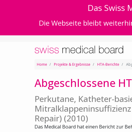
Das Swiss M
Die Webseite bleibt weiterhi
Home
Projekte & Ergebnisse
HTA-Berichte
Abg
Abgeschlossene HT
Perkutane, Katheter-bas
Mitralklappeninsuffizienz
Repair) (2010)
Das Medical Board hat einen Bericht zur 