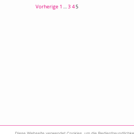
Vorherige
1
…
3
4
5
Diese Webseite verwendet Cookies, um die Bedienfreundlichke
© Swiss Medical Board 2026