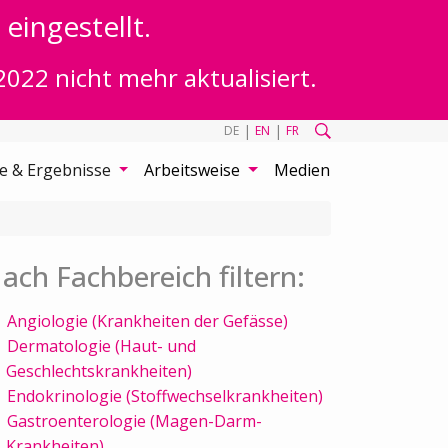
eingestellt.
2022 nicht mehr aktualisiert.
|
|
DE
EN
FR
te & Ergebnisse
Arbeitsweise
Medien
ach Fachbereich filtern:
Angiologie (Krankheiten der Gefässe)
Dermatologie (Haut- und
Geschlechtskrankheiten)
Endokrinologie (Stoffwechselkrankheiten)
Gastroenterologie (Magen-Darm-
Krankheiten)