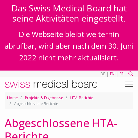
Das Swiss Medical Board hat
seine Aktivitäten eingestellt.
Die Webseite bleibt weiterhin
abrufbar, wird aber nach dem 30. Juni
2022 nicht mehr aktualisiert.
|
|
DE
EN
FR
Home
Projekte & Ergebnisse
HTA-Berichte
Abgeschlossene Berichte
Abgeschlossene HTA-
Berichte