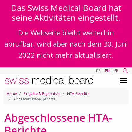
Das Swiss Medical Board hat
seine Aktivitäten eingestellt.
Die Webseite bleibt weiterhin
abrufbar, wird aber nach dem 30. Juni
2022 nicht mehr aktualisiert.
|
|
DE
EN
FR
Home
Projekte & Ergebnisse
HTA-Berichte
Abgeschlossene Berichte
Abgeschlossene HTA-
Berichte