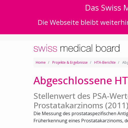
Das Swiss M
Die Webseite bleibt weiterhi
Home
Projekte & Ergebnisse
HTA-Berichte
Abg
Abgeschlossene HT
Stellenwert des PSA-Wert
Prostatakarzinoms (2011
Die Messung des prostataspezifischen Antige
Früherkennung eines Prostatakarzinoms, der