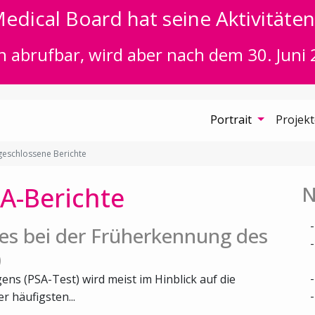
edical Board hat seine Aktivitäten 
n abrufbar, wird aber nach dem 30. Juni 
Portrait
Projek
eschlossene Berichte
A-Berichte
N
es bei der Früherkennung des
)
ns (PSA-Test) wird meist im Hinblick auf die
 häufigsten...