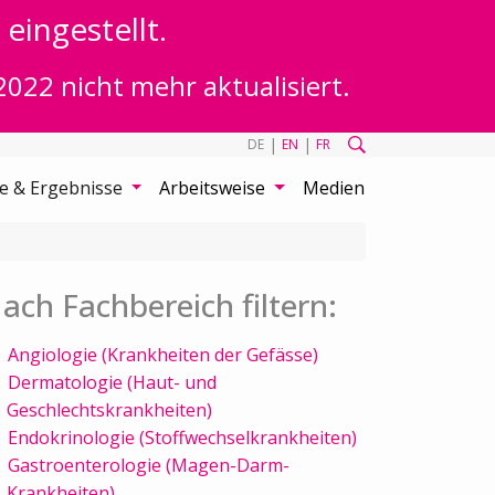
eingestellt.
2022 nicht mehr aktualisiert.
|
|
DE
EN
FR
te & Ergebnisse
Arbeitsweise
Medien
ach Fachbereich filtern:
Angiologie (Krankheiten der Gefässe)
Dermatologie (Haut- und
Geschlechtskrankheiten)
Endokrinologie (Stoffwechselkrankheiten)
Gastroenterologie (Magen-Darm-
Krankheiten)