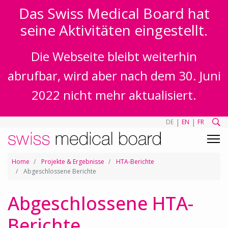
Das Swiss Medical Board hat
seine Aktivitäten eingestellt.
Die Webseite bleibt weiterhin
abrufbar, wird aber nach dem 30. Juni
2022 nicht mehr aktualisiert.
|
|
DE
EN
FR
Home
Projekte & Ergebnisse
HTA-Berichte
Abgeschlossene Berichte
Abgeschlossene HTA-
Berichte