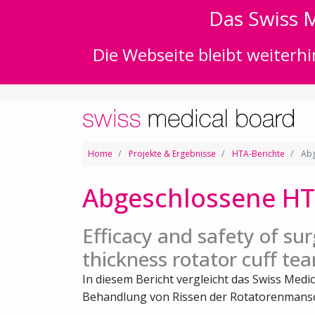
Das Swiss M
Die Webseite bleibt weiterhi
Home
Projekte & Ergebnisse
HTA-Berichte
Abg
Abgeschlossene HT
Efficacy and safety of surg
thickness rotator cuff tea
In diesem Bericht vergleicht das Swiss Medic
Behandlung von Rissen der Rotatorenmansch