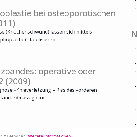
oplastie bei osteoporotischen
011)
N
e (Knochenschwund) lassen sich mittels
oplastie) stabilisieren....
zbandes: operative oder
? (2009)
agnose «Knieverletzung – Riss des vorderen
tandardmässig eine...
it zu erhöhen.
Weitere Informationen.