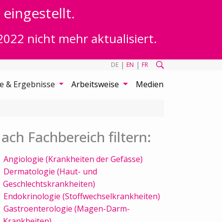
eingestellt.
2022 nicht mehr aktualisiert.
|
|
DE
EN
FR
te & Ergebnisse
Arbeitsweise
Medien
ach Fachbereich filtern:
Angiologie (Krankheiten der Gefässe)
Dermatologie (Haut- und
Geschlechtskrankheiten)
Endokrinologie (Stoffwechselkrankheiten)
Gastroenterologie (Magen-Darm-
Krankheiten)