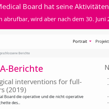
edical Board hat seine Aktivitäten 
n abrufbar, wird aber nach dem 30. Juni 
Portrait
Projek
eschlossene Berichte
A-Berichte
N
ical interventions for full-
rs (2019)
al Board die operative und die nicht-operative
ette des...