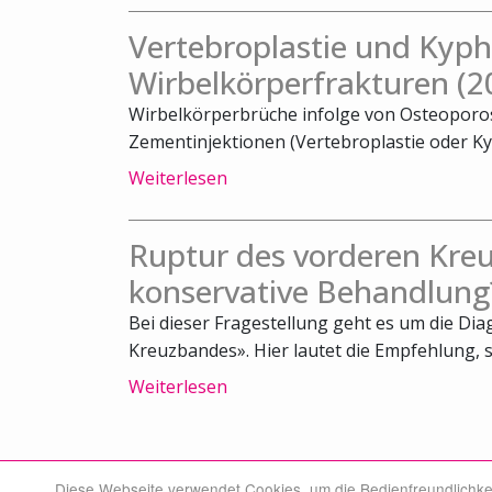
Vertebroplastie und Kyph
Wirbelkörperfrakturen (2
Wirbelkörperbrüche infolge von Osteoporos
Zementinjektionen (Vertebroplastie oder Kyph
Weiterlesen
Ruptur des vorderen Kreu
konservative Behandlung
Bei dieser Fragestellung geht es um die Di
Kreuzbandes». Hier lautet die Empfehlung, s
Weiterlesen
Diese Webseite verwendet Cookies, um die Bedienfreundlichke
© Swiss Medical Board 2026