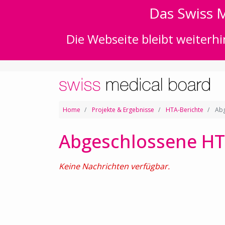
Das Swiss M
Die Webseite bleibt weiterhi
Home
Projekte & Ergebnisse
HTA-Berichte
Abg
Abgeschlossene HT
Keine Nachrichten verfügbar.