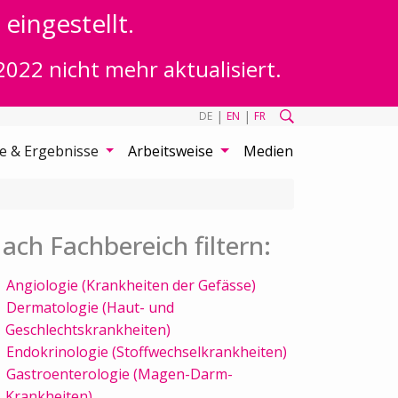
eingestellt.
2022 nicht mehr aktualisiert.
|
|
DE
EN
FR
te & Ergebnisse
Arbeitsweise
Medien
ach Fachbereich filtern:
Angiologie (Krankheiten der Gefässe)
Dermatologie (Haut- und
Geschlechtskrankheiten)
Endokrinologie (Stoffwechselkrankheiten)
Gastroenterologie (Magen-Darm-
Krankheiten)