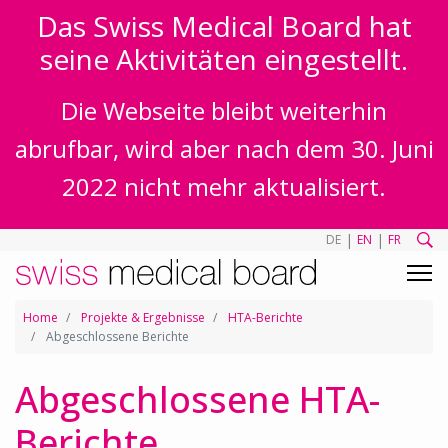
Das Swiss Medical Board hat
seine Aktivitäten eingestellt.
Die Webseite bleibt weiterhin
abrufbar, wird aber nach dem 30. Juni
2022 nicht mehr aktualisiert.
|
|
DE
EN
FR
Home
Projekte & Ergebnisse
HTA-Berichte
Abgeschlossene Berichte
Abgeschlossene HTA-
Berichte