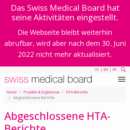
Das Swiss Medical Board hat
seine Aktivitäten eingestellt.
Die Webseite bleibt weiterhin
abrufbar, wird aber nach dem 30. Juni
2022 nicht mehr aktualisiert.
|
|
DE
EN
FR
Home
Projekte & Ergebnisse
HTA-Berichte
Abgeschlossene Berichte
Abgeschlossene HTA-
Berichte