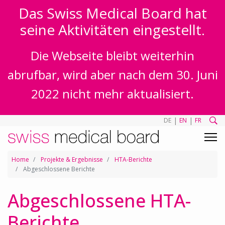
Das Swiss Medical Board hat
seine Aktivitäten eingestellt.
Die Webseite bleibt weiterhin
abrufbar, wird aber nach dem 30. Juni
2022 nicht mehr aktualisiert.
|
|
DE
EN
FR
Home
Projekte & Ergebnisse
HTA-Berichte
Abgeschlossene Berichte
Abgeschlossene HTA-
Berichte