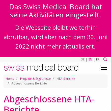
Das Swiss Medical Board hat
seine Aktivitäten eingestellt.
Die Webseite bleibt weiterhin
abrufbar, wird aber nach dem 30. Juni
2022 nicht mehr aktualisiert.
|
|
DE
EN
FR
Home
Projekte & Ergebnisse
HTA-Berichte
Abgeschlossene Berichte
Abgeschlossene HTA-
Berichte