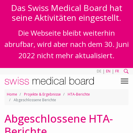
Das Swiss Medical Board hat
seine Aktivitäten eingestellt.
Die Webseite bleibt weiterhin
abrufbar, wird aber nach dem 30. Juni
2022 nicht mehr aktualisiert.
|
|
DE
EN
FR
Home
Projekte & Ergebnisse
HTA-Berichte
Abgeschlossene Berichte
Abgeschlossene HTA-
Berichte