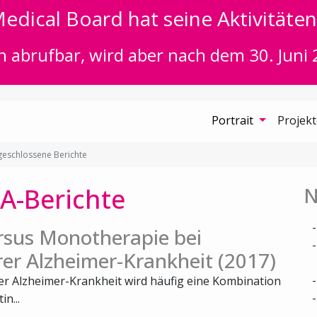
edical Board hat seine Aktivitäten 
n abrufbar, wird aber nach dem 30. Juni 
Portrait
Projek
eschlossene Berichte
A-Berichte
N
rsus Monotherapie bei
rer Alzheimer-Krankheit (2017)
rer Alzheimer-Krankheit wird häufig eine Kombination
n...