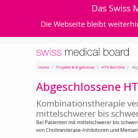
Das Swiss M
Die Webseite bleibt weiterhi
Home
Projekte & Ergebnisse
HTA-Berichte
Abg
Abgeschlossene HT
Kombinationstherapie ve
mittelschwerer bis schwe
Bei Patienten mit mittelschwerer bis schwe
von Cholinesterase-Inhibitoren und Memanti