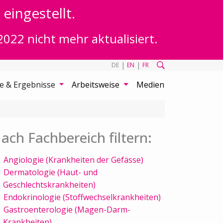
eingestellt.
2022 nicht mehr aktualisiert.
|
|
DE
EN
FR
te & Ergebnisse
Arbeitsweise
Medien
ach Fachbereich filtern:
Angiologie (Krankheiten der Gefässe)
Dermatologie (Haut- und
Geschlechtskrankheiten)
Endokrinologie (Stoffwechselkrankheiten)
Gastroenterologie (Magen-Darm-
Krankheiten)