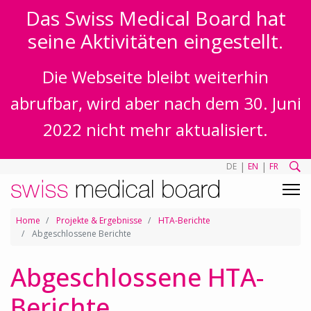
Das Swiss Medical Board hat
seine Aktivitäten eingestellt.
Die Webseite bleibt weiterhin
abrufbar, wird aber nach dem 30. Juni
2022 nicht mehr aktualisiert.
|
|
DE
EN
FR
Home
Projekte & Ergebnisse
HTA-Berichte
Abgeschlossene Berichte
Abgeschlossene HTA-
Berichte