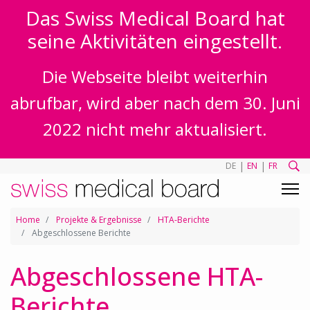
Das Swiss Medical Board hat
seine Aktivitäten eingestellt.
Die Webseite bleibt weiterhin
abrufbar, wird aber nach dem 30. Juni
2022 nicht mehr aktualisiert.
|
|
DE
EN
FR
Home
Projekte & Ergebnisse
HTA-Berichte
Abgeschlossene Berichte
Abgeschlossene HTA-
Berichte