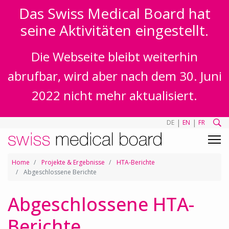
Das Swiss Medical Board hat
seine Aktivitäten eingestellt.
Die Webseite bleibt weiterhin
abrufbar, wird aber nach dem 30. Juni
2022 nicht mehr aktualisiert.
|
|
DE
EN
FR
Home
Projekte & Ergebnisse
HTA-Berichte
Abgeschlossene Berichte
Abgeschlossene HTA-
Berichte