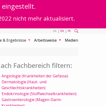
eingestellt.
2022 nicht mehr aktualisiert.
|
|
DE
EN
FR
te & Ergebnisse
Arbeitsweise
Medien
ach Fachbereich filtern:
Angiologie (Krankheiten der Gefässe)
Dermatologie (Haut- und
Geschlechtskrankheiten)
Endokrinologie (Stoffwechselkrankheiten)
Gastroenterologie (Magen-Darm-
Krankheiten)