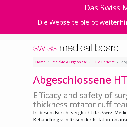
Das Swiss M
Die Webseite bleibt weiterhi
Home
Projekte & Ergebnisse
HTA-Berichte
Abg
Abgeschlossene HT
Efficacy and safety of surg
thickness rotator cuff tea
In diesem Bericht vergleicht das Swiss Medic
Behandlung von Rissen der Rotatorenmansch