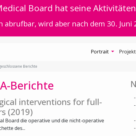
edical Board hat seine Aktivitäten 
n abrufbar, wird aber nach dem 30. Juni 
Portrait
Projek
eschlossene Berichte
A-Berichte
N
ical interventions for full-
rs (2019)
al Board die operative und die nicht-operative
ette des...