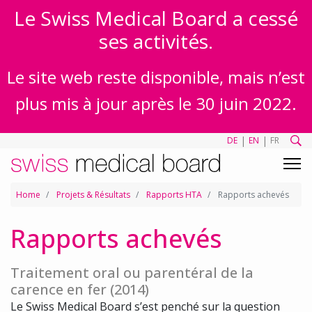
Le Swiss Medical Board a cessé
ses activités.
Le site web reste disponible, mais n’est
plus mis à jour après le 30 juin 2022.
|
|
DE
EN
FR
Home
Projets & Résultats
Rapports HTA
Rapports achevés
Rapports achevés
Traitement oral ou parentéral de la
carence en fer (2014)
Le Swiss Medical Board s’est penché sur la question