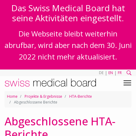
Das Swiss Medical Board hat
seine Aktivitäten eingestellt.
Die Webseite bleibt weiterhin
abrufbar, wird aber nach dem 30. Juni
2022 nicht mehr aktualisiert.
|
|
DE
EN
FR
Home
Projekte & Ergebnisse
HTA-Berichte
Abgeschlossene Berichte
Abgeschlossene HTA-
Berichte