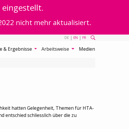
eingestellt.
2022 nicht mehr aktualisiert.
|
|
DE
EN
FR
te & Ergebnisse
Arbeitsweise
Medien
ichkeit hatten Gelegenheit, Themen für HTA-
d entschied schliesslich über die zu