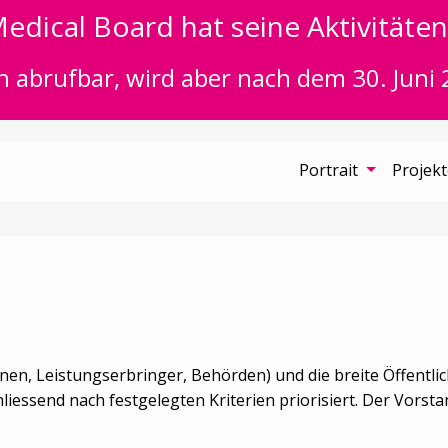
edical Board hat seine Aktivitäten 
n abrufbar, wird aber nach dem 30. Juni 
Portrait
Projek
ionen, Leistungserbringer, Behörden) und die breite Öffentl
essend nach festgelegten Kriterien priorisiert. Der Vorstan