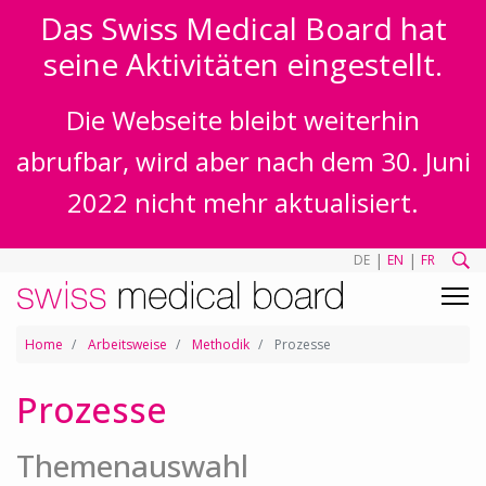
Das Swiss Medical Board hat
seine Aktivitäten eingestellt.
Die Webseite bleibt weiterhin
abrufbar, wird aber nach dem 30. Juni
2022 nicht mehr aktualisiert.
|
|
DE
EN
FR
Home
Arbeitsweise
Methodik
Prozesse
Prozesse
Themenauswahl