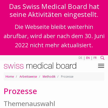
Das Swiss Medical Board hat
seine Aktivitäten eingestellt.
Die Webseite bleibt weiterhin
abrufbar, wird aber nach dem 30. Juni
2022 nicht mehr aktualisiert.
|
|
DE
EN
FR
Home
Arbeitsweise
Methodik
Prozesse
Prozesse
Themenauswahl