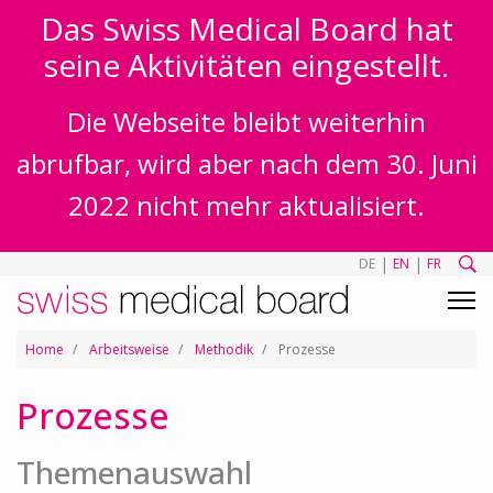
Das Swiss Medical Board hat
seine Aktivitäten eingestellt.
Die Webseite bleibt weiterhin
abrufbar, wird aber nach dem 30. Juni
2022 nicht mehr aktualisiert.
|
|
DE
EN
FR
Home
Arbeitsweise
Methodik
Prozesse
Prozesse
Themenauswahl