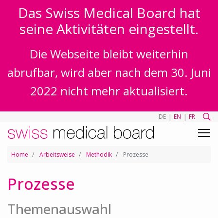
Das Swiss Medical Board hat
seine Aktivitäten eingestellt.
Die Webseite bleibt weiterhin
abrufbar, wird aber nach dem 30. Juni
2022 nicht mehr aktualisiert.
|
|
DE
EN
FR
Home
Arbeitsweise
Methodik
Prozesse
Prozesse
Themenauswahl