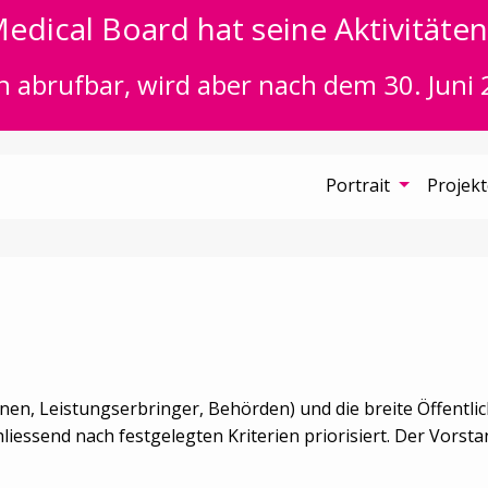
edical Board hat seine Aktivitäten 
n abrufbar, wird aber nach dem 30. Juni 
Portrait
Projek
ionen, Leistungserbringer, Behörden) und die breite Öffentl
essend nach festgelegten Kriterien priorisiert. Der Vorstan