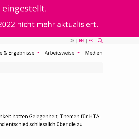
eingestellt.
2022 nicht mehr aktualisiert.
|
|
DE
EN
FR
te & Ergebnisse
Arbeitsweise
Medien
ichkeit hatten Gelegenheit, Themen für HTA-
d entschied schliesslich über die zu