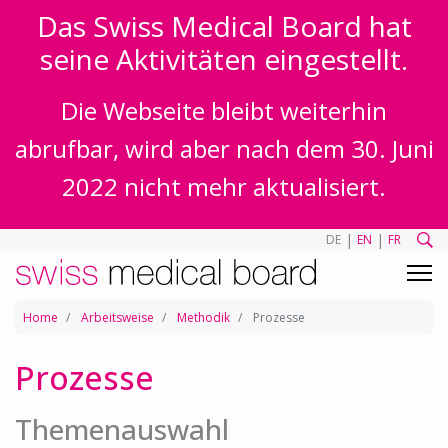
Das Swiss Medical Board hat
seine Aktivitäten eingestellt.
Die Webseite bleibt weiterhin
abrufbar, wird aber nach dem 30. Juni
2022 nicht mehr aktualisiert.
|
|
DE
EN
FR
Home
Arbeitsweise
Methodik
Prozesse
Prozesse
Themenauswahl