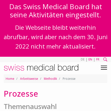
Das Swiss Medical Board hat
seine Aktivitäten eingestellt.
Die Webseite bleibt weiterhin
abrufbar, wird aber nach dem 30. Juni
2022 nicht mehr aktualisiert.
|
|
DE
EN
FR
Home
Arbeitsweise
Methodik
Prozesse
Prozesse
Themenauswahl