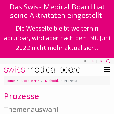
Das Swiss Medical Board hat
seine Aktivitäten eingestellt.
Die Webseite bleibt weiterhin
abrufbar, wird aber nach dem 30. Juni
2022 nicht mehr aktualisiert.
|
|
DE
EN
FR
Home
Arbeitsweise
Methodik
Prozesse
Prozesse
Themenauswahl