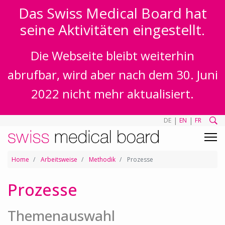
Das Swiss Medical Board hat
seine Aktivitäten eingestellt.
Die Webseite bleibt weiterhin
abrufbar, wird aber nach dem 30. Juni
2022 nicht mehr aktualisiert.
|
|
DE
EN
FR
Home
Arbeitsweise
Methodik
Prozesse
Prozesse
Themenauswahl