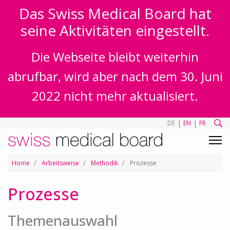
Das Swiss Medical Board hat
seine Aktivitäten eingestellt.
Die Webseite bleibt weiterhin
abrufbar, wird aber nach dem 30. Juni
2022 nicht mehr aktualisiert.
|
|
DE
EN
FR
Home
Arbeitsweise
Methodik
Prozesse
Prozesse
Themenauswahl