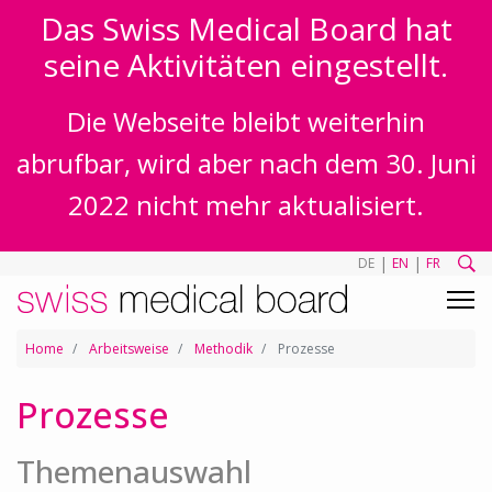
Das Swiss Medical Board hat
seine Aktivitäten eingestellt.
Die Webseite bleibt weiterhin
abrufbar, wird aber nach dem 30. Juni
2022 nicht mehr aktualisiert.
|
|
DE
EN
FR
Home
Arbeitsweise
Methodik
Prozesse
Prozesse
Themenauswahl