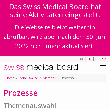
Das Swiss Medical Board hat
seine Aktivitäten eingestellt.
Die Webseite bleibt weiterhin
abrufbar, wird aber nach dem 30. Juni
2022 nicht mehr aktualisiert.
|
|
DE
EN
FR
Home
Arbeitsweise
Methodik
Prozesse
Prozesse
Themenauswahl