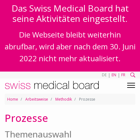
Das Swiss Medical Board hat
seine Aktivitäten eingestellt.
Die Webseite bleibt weiterhin
abrufbar, wird aber nach dem 30. Juni
2022 nicht mehr aktualisiert.
|
|
DE
EN
FR
Home
Arbeitsweise
Methodik
Prozesse
Prozesse
Themenauswahl