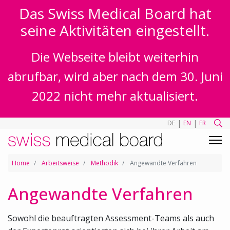
Das Swiss Medical Board hat
seine Aktivitäten eingestellt.
Die Webseite bleibt weiterhin
abrufbar, wird aber nach dem 30. Juni
2022 nicht mehr aktualisiert.
|
|
DE
EN
FR
Home
Arbeitsweise
Methodik
Angewandte Verfahren
Angewandte Verfahren
Sowohl die beauftragten Assessment-Teams als auch