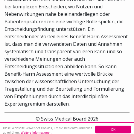
bei komplexen Entscheiden, wo Nutzen und
Nebenwirkungen nahe beieinanderliegen oder
Patientenpräferenzen eine wichtige Rolle spielen, die
Entscheidungsfindung unterstützen. Ein
entscheidender Vorteil eines Benefit Harm Assessment
ist, dass man die verwendeten Daten und Annahmen
systematisch und transparent variieren kann und so
verschiedene Meinungen oder auch
Entscheidungssituationen abbilden kann. So kann
Benefit-Harm Assessment eine wertvolle Brücke
zwischen der wissenschaftlichen Untersuchung der
Fragestellung und der Beurteilung und Formulierung
von Empfehlungen durch das interdisziplinäre
Expertengremium darstellen.
© Swiss Medical Board 2026
Diese Webseite verwendet Cookies, um die Bedienfreundlichkeit
OK
Sitemap
Kontakt
Impressum
zu erhöhen.
Weitere Informationen.