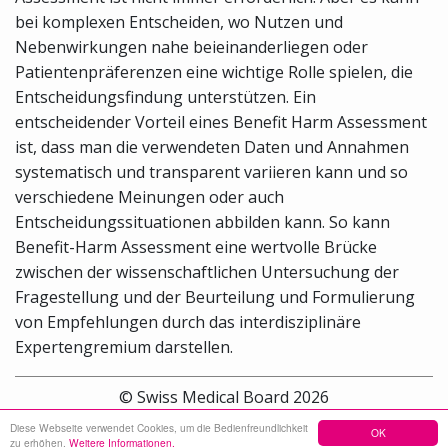
bei komplexen Entscheiden, wo Nutzen und
Nebenwirkungen nahe beieinanderliegen oder
Patientenpräferenzen eine wichtige Rolle spielen, die
Entscheidungsfindung unterstützen. Ein
entscheidender Vorteil eines Benefit Harm Assessment
ist, dass man die verwendeten Daten und Annahmen
systematisch und transparent variieren kann und so
verschiedene Meinungen oder auch
Entscheidungssituationen abbilden kann. So kann
Benefit-Harm Assessment eine wertvolle Brücke
zwischen der wissenschaftlichen Untersuchung der
Fragestellung und der Beurteilung und Formulierung
von Empfehlungen durch das interdisziplinäre
Expertengremium darstellen.
© Swiss Medical Board 2026
Diese Webseite verwendet Cookies, um die Bedienfreundlichkeit
OK
Sitemap
Kontakt
Impressum
zu erhöhen.
Weitere Informationen.