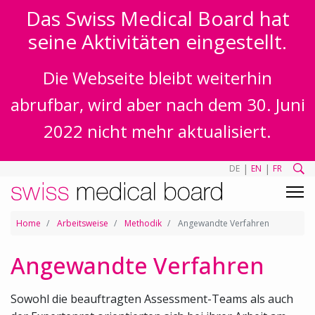
Das Swiss Medical Board hat
seine Aktivitäten eingestellt.
Die Webseite bleibt weiterhin
abrufbar, wird aber nach dem 30. Juni
2022 nicht mehr aktualisiert.
|
|
DE
EN
FR
Home
Arbeitsweise
Methodik
Angewandte Verfahren
Angewandte Verfahren
Sowohl die beauftragten Assessment-Teams als auch