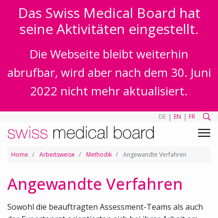
Das Swiss Medical Board hat
seine Aktivitäten eingestellt.
Die Webseite bleibt weiterhin
abrufbar, wird aber nach dem 30. Juni
2022 nicht mehr aktualisiert.
|
|
DE
EN
FR
Home
Arbeitsweise
Methodik
Angewandte Verfahren
Angewandte Verfahren
Sowohl die beauftragten Assessment-Teams als auch