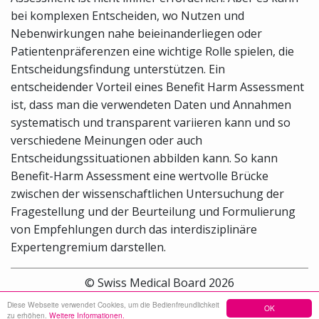
bei komplexen Entscheiden, wo Nutzen und
Nebenwirkungen nahe beieinanderliegen oder
Patientenpräferenzen eine wichtige Rolle spielen, die
Entscheidungsfindung unterstützen. Ein
entscheidender Vorteil eines Benefit Harm Assessment
ist, dass man die verwendeten Daten und Annahmen
systematisch und transparent variieren kann und so
verschiedene Meinungen oder auch
Entscheidungssituationen abbilden kann. So kann
Benefit-Harm Assessment eine wertvolle Brücke
zwischen der wissenschaftlichen Untersuchung der
Fragestellung und der Beurteilung und Formulierung
von Empfehlungen durch das interdisziplinäre
Expertengremium darstellen.
© Swiss Medical Board 2026
Diese Webseite verwendet Cookies, um die Bedienfreundlichkeit
OK
Sitemap
Kontakt
Impressum
zu erhöhen.
Weitere Informationen.